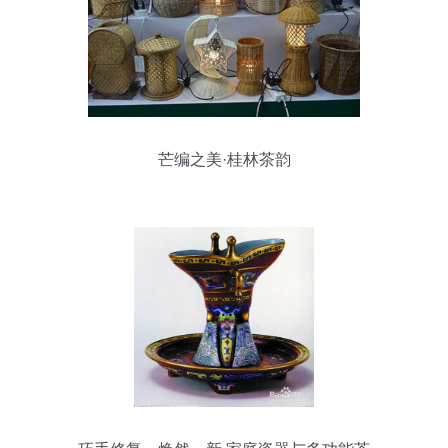
芒编之美·桂林茶韵