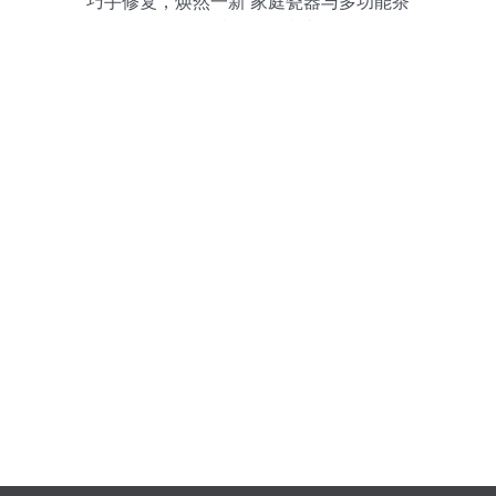
巧手修复，焕然一新 家庭瓷器与多功能茶
台的破损修复指南