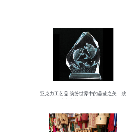
亚克力工艺品 缤纷世界中的晶莹之美—致
樟木头美迪镜片制品厂