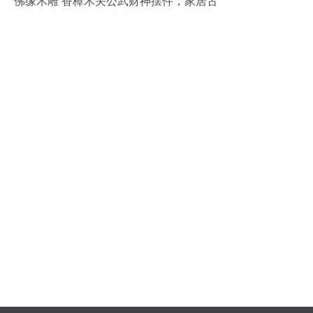
佛缘木雕 香樟木关公武财神摆件，家居古
玩的守护神